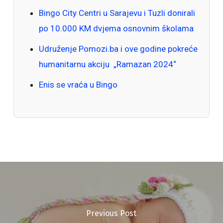
Bingo City Centri u Sarajevu i Tuzli donirali
po 10.000 KM dvjema osnovnim školama
Udruženje Pomozi.ba i ove godine pokreće
humanitarnu akciju „Ramazan 2024“
Enis se vraća u Bingo
Previous Post