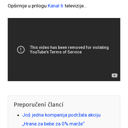
Opširnije u prilogu
Kanal 6
televizije…
Preporučeni članci
Još jedna kompanija podržala akciju
„Hrana za bebe za 0% marže“