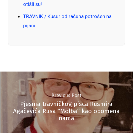
otišli su!
TRAVNIK / Kusur od računa potrošen na
pijaci
Previous Post
Pjesma travničkog pisca Rusmira
Agačevića Rusa ”Molba” kao opomena
nama