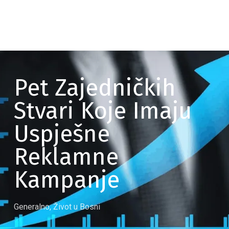
Pet Zajedničkih
Stvari Koje Imaju
Uspješne
Reklamne
Kampanje
Generalno
,
Život u Bosni